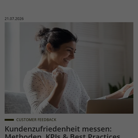
Veröffentlicht am:
21.07.2026
Happy Indian woman reading good news in letter, notification, 
CUSTOMER FEEDBACK
Kundenzufriedenheit messen:
Methoden, KPIs & Best Practices