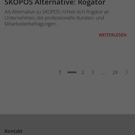
SKOPOS Alternative: Rogator
Als Alternative zu SKOPOS richtet sich Rogator an
Unternehmen, die professionelle Kunden- und
Mitarbeiterbefragungen…
WEITERLESEN
Seite
Weit
1
Seite
Seite
Seite
2
3
…
29
Kontakt