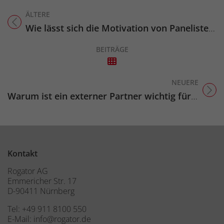
ÄLTERE
Titel für Beitrag
Wie lässt sich die Motivation von Panelisten aufrechterhalten?
BEITRÄGE
NEUERE
Titel für Beitrag
Warum ist ein externer Partner wichtig für Mitarbeiterbefragungen?
Kontakt
Rogator AG
Emmericher Str. 17
D-90411 Nürnberg
Tel:
+49 911 8100 550
E-Mail:
info@rogator.de