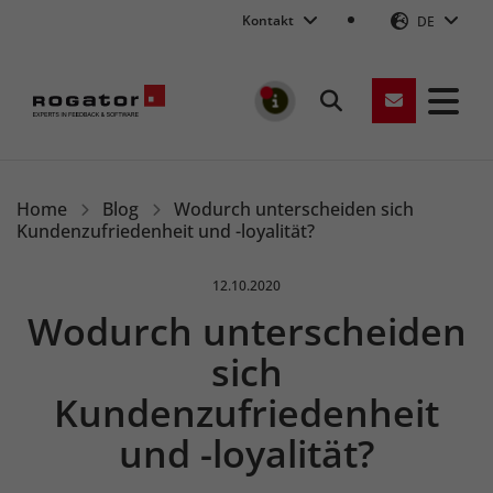
Kontakt
DE
Suchen
MELDUNGEN
Rogator
Home
Blog
Wodurch unterscheiden sich
Kundenzufriedenheit und -loyalität?
Veröffentlicht am:
12.10.2020
Wodurch unterscheiden
sich
Kundenzufriedenheit
und -loyalität?