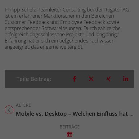
Philipp Scholz, Teamleiter Consulting bei der Rogator AG,
ist ein erfahrener Marktforscher in den Bereichen
Customer Feedback und Employee Feedback sowie
entsprechender Softwarelösungen. Durch zahlreiche
erfolgreich abgeschlossene Projekte und langjährige
Erfahrung hat er sich ein tiefgehendes Fachwissen
angeeignet, das er gerne weitergibt.
Teilen auf Facebook
Teilen auf X
Teilen auf 
Teil
Teile Beitrag:
ÄLTERE
Titel für Beitrag
Mobile vs. Desktop – Welchen Einfluss hat die Nutzung eines Smartphones bei Online-Umfragen? Teil 1
BEITRÄGE