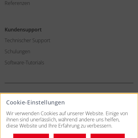
Referenzen
Kundensupport
Technischer Support
Schulungen
Software-Tutorials
Cookie-Einstellungen
LINKEDIN
XING
YOUTUBE
Wir verwenden Cookies auf unserer Website. Einige von
ihnen sind unerlässlich, während andere uns helfen,
Impressum
Datenschutz
Cookies
diese Website und Ihre Erfahrung zu verbessern.
© 2026 Rogator.
Alle Rechte vorbehalten.