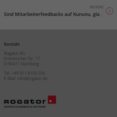
NEUERE
Titel für Beitrag
Sind Mitarbeiterfeedbacks auf Kununu, glassdoor & co. glaubwürdig?
Kontakt
Rogator AG
Emmericher Str. 17
D-90411 Nürnberg
Tel:
+49 911 8100 550
E-Mail:
info@rogator.de