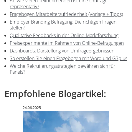
Ab wie vielen Teilnehmenden ist eine Umfrage
repräsentativ?
Fragebogen Mitarbeiterzufriedenheit (Vorlage + Tipps)
Employer Branding Befragung: Die richtigen Fragen
stellen!
Qualitative Feedbacks in der Online-Marktforschung
Preisexperimente im Rahmen von Online-Befragungen
Dashboards: Darstellung von Umfrageergebnissen
So erstellen Sie einen Fragebogen mit Word und G3plus
Welche Rekrutierungsstrategien bewähren sich für
Panels?
Empfohlene Blogartikel:
Einleitung
Veröffentlicht am:
24.06.2025