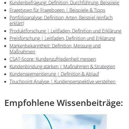
Kundenbefragung: Definition, Durchführung, Beispiele
Fragetypen für Fragebogen | Beispiele & Tipps
Portfolioanalyse: Definition, Arten, Beispiel (einfach
erklärt)
Produktforschung | Leitfaden, Definition und Erklärung
Preisforschung | Leitfaden, Definition und Erklärung
Markenbekanntheit: Definition, Messung und
Maßnahmen
CSAT-Score: Kundenzufriedenheit messen
Kundenbindung stärken | Maßnahmen & Strategien
Kundensegmentierung | Definition & Ablauf
Touchpoint Analyse | Kundenperspektive verstehen
Empfohlene Wissenbeiträge:
Einleitung