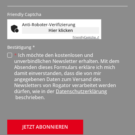
w
s
Friendly Captcha
l
Anti-Roboter-Verifizierung
e
Hier klicken
t
Friendly
Captcha ⇗
t
, erforderlich
Bestätigung
*
e
*
Ich möchte den kostenlosen und
r
unverbindlichen Newsletter erhalten. Mit dem
Absenden dieses Formulars erkläre ich mich
N
damit einverstanden, dass die von mir
e
angegebenen Daten zum Versand des
u
Newsletters von Rogator verarbeitet werden
dürfen, wie in der
Datenschutzerklärung
beschrieben.
JETZT ABONNIEREN