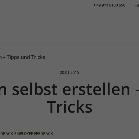
+ 49 911 8100 550
in
n – Tipps und Tricks
Veröffentlicht am:
20.01.2015
 selbst erstellen 
Tricks
EDBACK
EMPLOYEE FEEDBACK