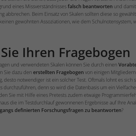
grund eines Missverständnisses
falsch beantworten
und damit 
g abbrechen. Beim Einsatz von Skalen sollten diese so gewählt
keinen gewohnten Assoziationen, wie dem Schulnotensystem, 
 Sie Ihren Fragebogen
Fragen und verwendeten Skalen können Sie durch einen
Vorabt
en Sie dazu den
erstellten Fragebogen
von einigen Mitgliedern 
, desto notwendiger ist ein solcher Test. Oftmals lohnt es sich
 durchzuführen, denn so wird die Datenbasis um ein Vielfaches
en Sie mit Hilfe eines Pretests zudem etwaige Programmierfeh
naus die im Testdurchlauf gewonnenen Ergebnisse auf Ihre Anal
ingangs definierten Forschungsfragen zu beantworten
?