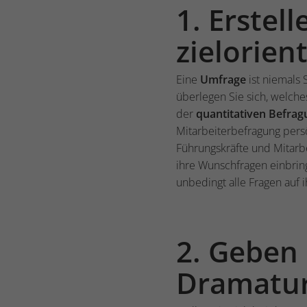
1. Erstel
zielorient
Eine
Umfrage
ist niemals 
überlegen Sie sich, welch
der
quantitativen Befrag
Mitarbeiterbefragung persö
Führungskräfte und Mitarbe
ihre Wunschfragen einbring
unbedingt alle Fragen auf i
2. Geben
Dramatur