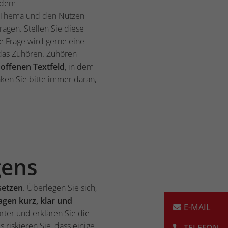
t dem
s Thema und den Nutzen
agen. Stellen Sie diese
 Frage wird gerne eine
 das Zuhören. Zuhören
m
offenen Textfeld
, in dem
ken Sie bitte immer daran,
gens
setzen
. Überlegen Sie sich,
agen kurz, klar und
ter und erklären Sie die
 riskieren Sie, dass einige