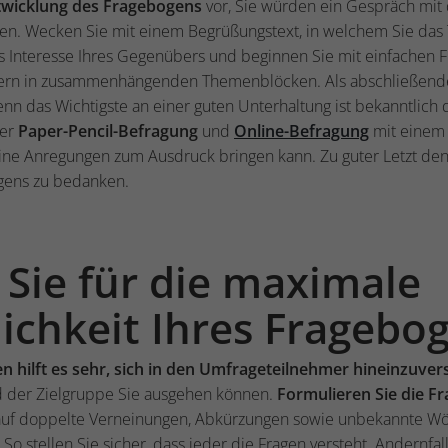
twicklung des Fragebogens
vor, Sie würden ein Gespräch mi
ren. Wecken Sie mit einem Begrüßungstext, in welchem Sie da
s Interesse Ihres Gegenübers und beginnen Sie mit einfachen Fr
dern in zusammenhängenden Themenblöcken. Als abschließende
nn das Wichtigste an einer guten Unterhaltung ist bekanntlich
ner
Paper-Pencil-Befragung
und
Online-Befragung
mit eine
ne Anregungen zum Ausdruck bringen kann. Zu guter Letzt den
gens zu bedanken.
 Sie für die maximale
ichkeit Ihres Fragebo
n hilft es sehr, sich in den Umfrageteilnehmer hineinzuver
 der Zielgruppe Sie ausgehen können.
Formulieren Sie die Fr
 auf doppelte Verneinungen, Abkürzungen sowie unbekannte Wör
o stellen Sie sicher, dass jeder die Fragen versteht. Andernfalls