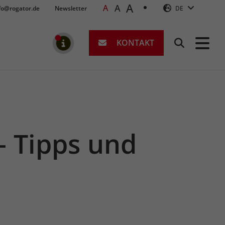
A
A
A
fo@rogator.de
Newsletter
DE
KONTAKT
Suchen
MELDUNGEN
– Tipps und