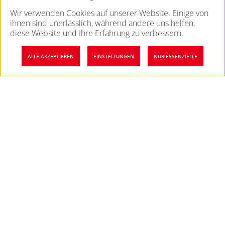
Weitere Ressourcen
Wir verwenden Cookies auf unserer Website. Einige von
ihnen sind unerlässlich, während andere uns helfen,
Blog
diese Website und Ihre Erfahrung zu verbessern.
Web-Seminare
ALLE AKZEPTIEREN
EINSTELLUNGEN
NUR ESSENZIELLE
Case Studies
Newsletter
Unternehmen
Nach 
Kontakt
Über uns
Karriere
RogCert
Referenzen