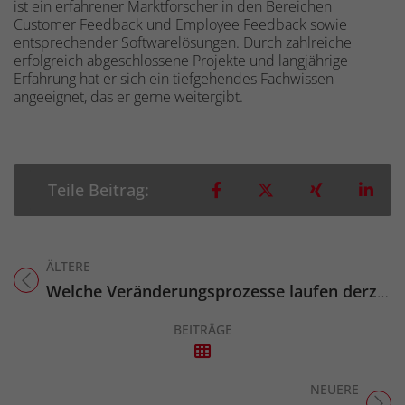
ist ein erfahrener Marktforscher in den Bereichen
Customer Feedback und Employee Feedback sowie
entsprechender Softwarelösungen. Durch zahlreiche
erfolgreich abgeschlossene Projekte und langjährige
Erfahrung hat er sich ein tiefgehendes Fachwissen
angeeignet, das er gerne weitergibt.
Teilen auf Facebook
Teilen auf X
Teilen auf 
Teil
Teile Beitrag:
ÄLTERE
Titel für Beitrag
Welche Veränderungsprozesse laufen derzeit in den Unternehmen ab?
BEITRÄGE
NEUERE