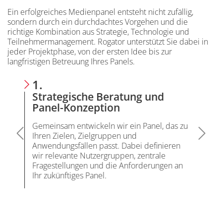
Ein erfolgreiches Medienpanel entsteht nicht zufällig,
sondern durch ein durchdachtes Vorgehen und die
richtige Kombination aus Strategie, Technologie und
Teilnehmermanagement. Rogator unterstützt Sie dabei in
jeder Projektphase, von der ersten Idee bis zur
langfristigen Betreuung Ihres Panels.
Nummer:
Nu
1.
2.
Inhalt
Strategische Beratung und
Ent
Panel-Konzeption
übe
e bei
Gemeinsam entwickeln wir ein Panel, das zu
Wir 
Ihren Zielen, Zielgruppen und
Medi
Anwendungsfällen passt. Dabei definieren
den 
wir relevante Nutzergruppen, zentrale
komm
Fragestellungen und die Anforderungen an
Zusc
Ihr zukünftiges Panel.
Abon