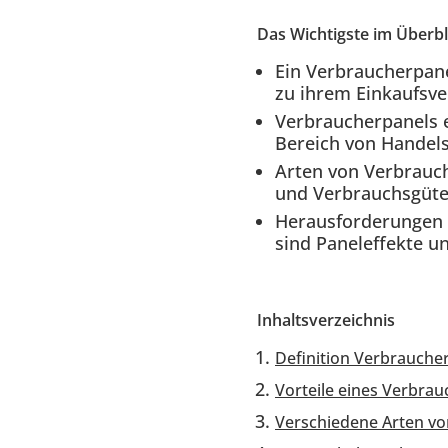
Einleitung
Das Wichtigste im Überbl
Ein Verbraucherpane
zu ihrem Einkaufsve
Verbraucherpanels 
Bereich von Handels
Arten von Verbrauch
und Verbrauchsgüte
Herausforderungen 
sind Paneleffekte u
Inhalt
Einleitung
Inhaltsverzeichnis
Definition Verbrauche
Vorteile eines Verbra
Verschiedene Arten v