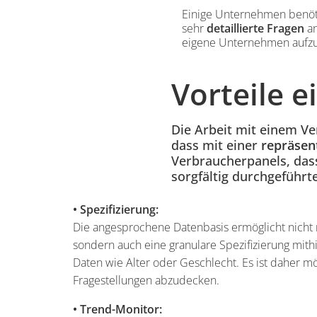
Einige Unternehmen benöt
sehr
detaillierte Fragen
an
eigene Unternehmen aufzu
Inhalt
Vorteile 
Einleitung
Die Arbeit mit einem Ver
dass mit einer
repräsen
Verbraucherpanels, dass
sorgfältig durchgeführt
• Spezifizierung:
Die angesprochene Datenbasis ermöglicht nicht 
sondern auch eine granulare Spezifizierung mith
Daten wie Alter oder Geschlecht. Es ist daher mö
Fragestellungen abzudecken.
• Trend-Monitor: