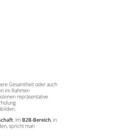
ößere Gesamtheit oder auch
den im Rahmen
können repräsentative
rholung
bilden.
chaft
. Im
B2B-Bereich
, in
en, spricht man