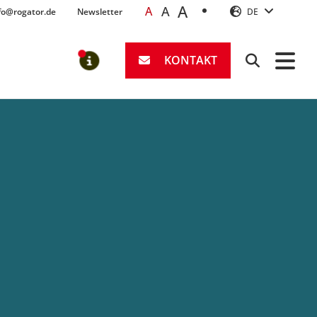
A
A
A
fo@rogator.de
Newsletter
DE
KONTAKT
Suchen
MELDUNGEN