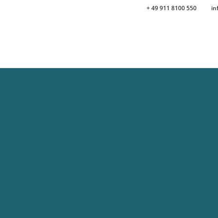
+ 49 911 8100 550
in