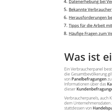
Datenerhebung bei Ve
Bekannte Verbraucher
Herausforderungen bei
Tipps für die Arbeit m
Häufige Fragen zum V
Inhalt
Was ist e
Einleitung
Ein Verbraucherpanel best
die Gesamtbevölkerung gil
von
Panelbefragungen
zu
Informationen über das
Ka
dieser
Kundenbefragung
Verbraucherpanels, auch K
dem Unternehmensdaten zu
stattdessen von
Handelsp