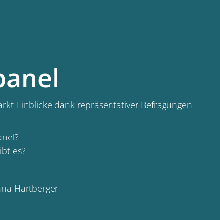
panel
rkt-Einblicke dank repräsentativer Befragungen
anel?
bt es?
nna Hartberger