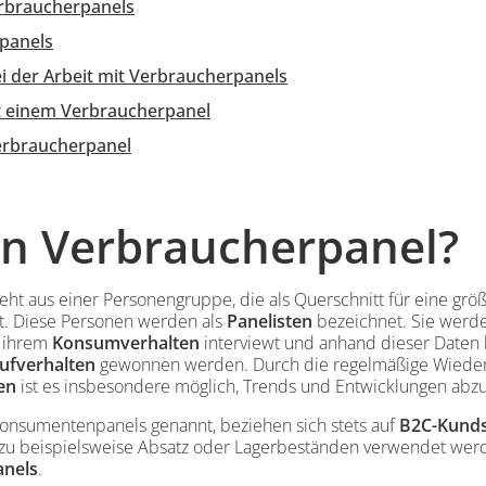
rbraucherpanels
panels
 der Arbeit mit Verbraucherpanels
it einem Verbraucherpanel
erbraucherpanel
in Verbraucherpanel?
eht aus einer Personengruppe, die als Querschnitt für eine gr
t. Diese Personen werden als
Panelisten
bezeichnet. Sie wer
 ihrem
Konsumverhalten
interviewt und anhand dieser Daten 
ufverhalten
gewonnen werden. Durch die regelmäßige Wiede
en
ist es insbesondere möglich, Trends und Entwicklungen abzu
onsumentenpanels genannt, beziehen sich stets auf
B2C-Kunds
 beispielsweise Absatz oder Lagerbeständen verwendet werd
anels
.