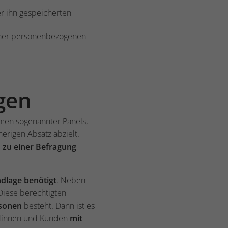
er ihn gespeicherten
einer personenbezogenen
gen
hmen sogenannter Panels,
erigen Absatz abzielt.
n zu einer Befragung
dlage benötigt
. Neben
Diese berechtigten
rsonen
besteht. Dann ist es
dinnen und Kunden
mit