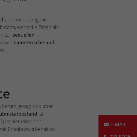
nd
personenbezogene
t dann, wenn die Daten als
en zur
sexuellen
 sowie
biometrische und
ten.
te
s herum gesagt sind aber
aubnistatbestand
ist
) ist hier einer der
 mit Erlaubnisvorbehalt so