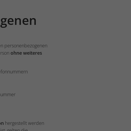
ogenen
en personenbezogenen
Person
ohne weiteres
elefonnummern
snummer
on
hergestellt werden
st, gelten die