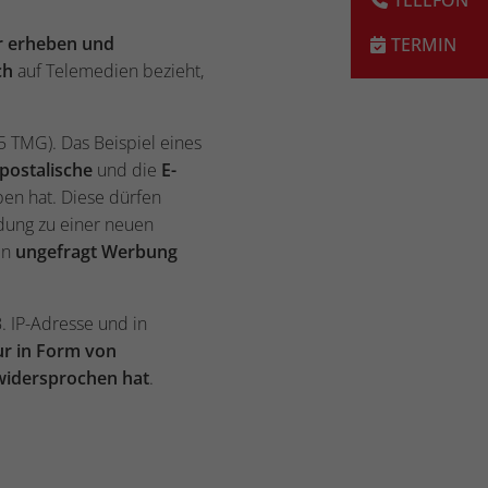
r erheben
und
ch
auf Telemedien bezieht,
5 TMG). Das Beispiel eines
postalische
und die
E-
en hat. Diese dürfen
dung zu einer neuen
en
ungefragt Werbung
. IP-Adresse und in
ur in Form von
 widersprochen hat
.