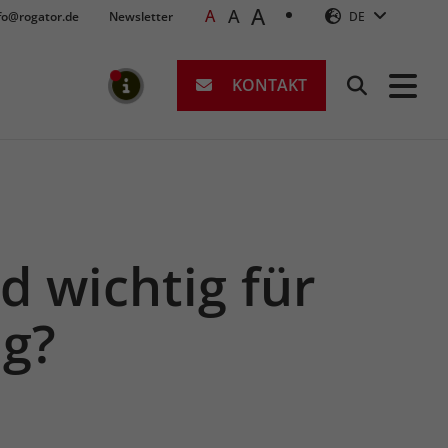
A
A
A
fo@rogator.de
Newsletter
DE
KONTAKT
Suchen
MELDUNGEN
 wichtig für
ng?