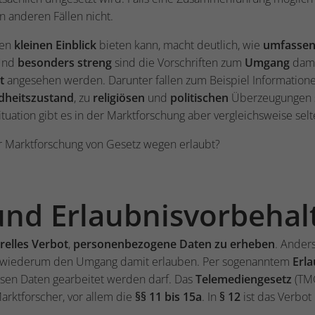
en anderen Fällen nicht.
nen
kleinen Einblick
bieten kann, macht deutlich, wie
umfasse
Und
besonders streng
sind die Vorschriften zum
Umgang
dami
t
angesehen werden. Darunter fallen zum Beispiel Information
dheitszustand
, zu
religiösen
und
politischen
Überzeugungen
tuation gibt es in der Marktforschung aber vergleichsweise sel
 Marktforschung von Gesetz wegen erlaubt?
und Erlaubnisvorbehal
relles Verbot
,
personenbezogene Daten zu erheben
. Ander
ie wiederum den Umgang damit erlauben. Per sogenanntem
Erl
sen Daten gearbeitet werden darf. Das
Telemediengesetz
(TMG
arktforscher, vor allem die
§§ 11 bis 15a
. In
§ 12
ist das Verbot