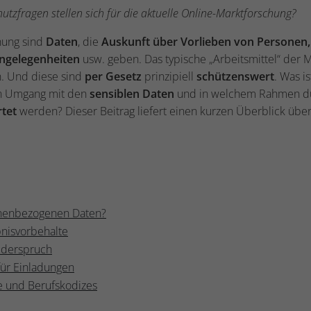
tzfragen stellen sich für die aktuelle Online-Marktforschung?
hung sind
Daten
, die
Auskunft über Vorlieben von Personen,
ngelegenheiten
usw. geben. Das typische „Arbeitsmittel“ der M
. Und diese sind
per Gesetz
prinzipiell
schützenswert
. Was i
en Umgang mit den
sensiblen Daten
und in welchem Rahmen d
tet
werden? Dieser Beitrag liefert einen kurzen Überblick über
onenbezogenen Daten?
nisvorbehalte
iderspruch
für Einladungen
e und Berufskodizes