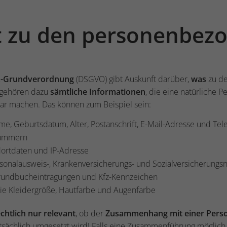
t zu den personenbez
z-Grundverordnung
(DSGVO) gibt Auskunft darüber,
was
zu d
h gehören dazu
sämtliche Informationen
, die eine natürliche 
bar machen. Das können zum Beispiel sein:
e, Geburtsdatum, Alter, Postanschrift, E-Mail-Adresse und T
ummern
ortdaten und IP-Adresse
sonalausweis-, Krankenversicherungs- und Sozialversicherung
undbucheintragungen und Kfz-Kennzeichen
e Kleidergröße, Hautfarbe und Augenfarbe
chtlich nur relevant
, ob der
Zusammenhang
mit einer Pers
tsächlich umgesetzt wird! Falls eine Zusammenführung möglich i