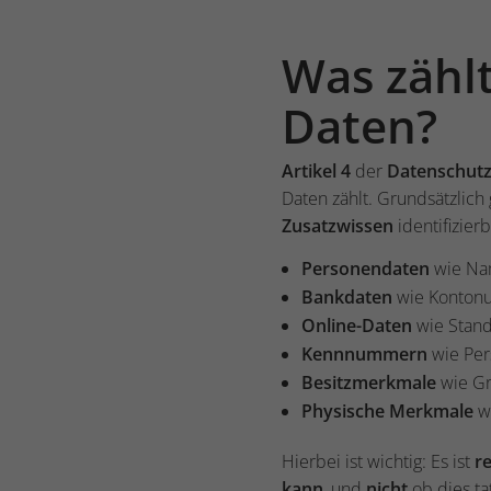
Was zähl
Daten?
Artikel 4
der
Datenschut
Daten zählt. Grundsätzlic
Zusatzwissen
identifizier
Personendaten
wie Nam
Bankdaten
wie Konton
Online-Daten
wie Stand
Kennnummern
wie Per
Besitzmerkmale
wie Gr
Physische Merkmale
wi
Hierbei ist wichtig: Es ist
re
kann
, und
nicht
ob dies ta