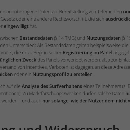
personenbezogene Daten zur Bereitstellung von Telemedien
nu
s Gesetz oder eine andere Rechtsvorschrift, die sich
ausdrückli
r eingewilligt
hat.
 zwischen
Bestandsdaten
(§ 14 TMG) und
Nutzungsdaten
(§ 1
 den Unterschied: Als Bestandsdaten gelten beispielsweise die
hmers, die er zu Beginn seiner
Registrierung im Panel
angegeb
ünglichen Zweck
des Panels verwendet werden, also zur Einla
ersand von Incentives. Verboten ist dagegen, an diese Adress
hicken
oder ein
Nutzungsprofil zu erstellen
.
ch auf die
Analyse des Surfverhaltens
eines Teilnehmers (z. B
rmationen). Zu Marktforschungszwecken dürfen solche Daten
n
t werden – und auch
nur solange, wie der Nutzer dem nicht
gung und Widerspruch