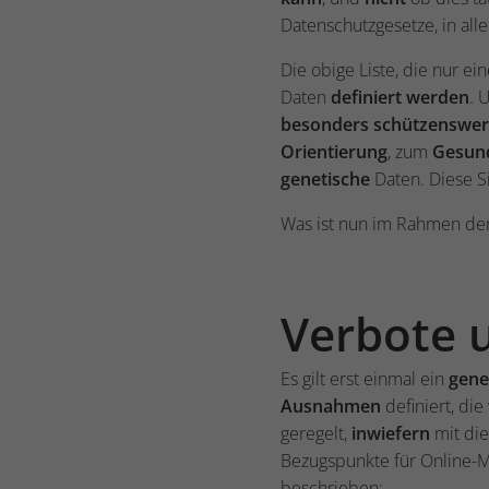
Datenschutzgesetze, in all
Die obige Liste, die nur ei
Daten
definiert werden
. 
besonders schützenswer
Orientierung
, zum
Gesun
genetische
Daten. Diese Si
Was ist nun im Rahmen der
Verbote 
Es gilt erst einmal ein
gene
Ausnahmen
definiert, d
geregelt,
inwiefern
mit die
Bezugspunkte für Online-M
beschrieben: