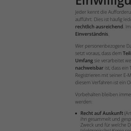
Jeder kennt die Aufforder
aufführt. Dies ist häufig le
rechtlich ausreichend
. I
Einverständnis
.
Wer personenbezogene D
setzt voraus, dass dem
Tei
Umfang
sie verarbeitet w
nachweisbar
ist, dass ei
Registrieren mit seiner E-
diesem Verfahren ist ein 
Vorbehalten bleiben imm
werden:
Recht auf Auskunft
(Ar
ihn gesammelt und gesp
Zweck und für welche Da
(elektronische) Kopie 