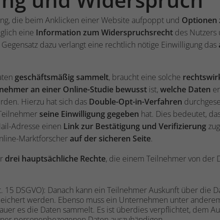
ung, die beim Anklicken einer Website aufpoppt und
Optionen 
diglich eine
Information zum Widerspruchsrecht
des Nutzers 
m Gegensatz dazu verlangt eine rechtlich nötige Einwilligung das
aten
geschäftsmäßig sammelt
, braucht eine solche
rechtswir
lnehmer an einer Online-Studie bewusst
ist,
welche Daten
er
erden. Hierzu hat sich das
Double-Opt-in-Verfahren
durchgeset
n Teilnehmer
seine Einwilligung gegeben
hat. Dies bedeutet, da
Mail-Adresse einen
Link zur Bestätigung und Verifizierung
zug
Online-Marktforscher
auf der sicheren Seite
.
er
drei hauptsächliche Rechte
, die einem Teilnehmer von de
t. 15 DSGVO): Danach kann ein Teilnehmer Auskunft über die Da
eichert werden. Ebenso muss ein Unternehmen unter anderem
uer es die Daten sammelt. Es ist überdies verpflichtet, dem 
seiner personenbezogenen Daten auszuhändigen.