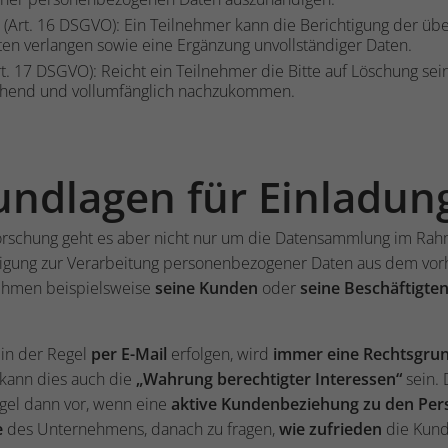
(Art. 16 DSGVO): Ein Teilnehmer kann die Berichtigung der üb
n verlangen sowie eine Ergänzung unvollständiger Daten.
t. 17 DSGVO): Reicht ein Teilnehmer die Bitte auf Löschung s
ehend und vollumfänglich nachzukommen.
undlagen für Einladun
tforschung geht es aber nicht nur um die Datensammlung im Ra
illigung zur Verarbeitung personenbezogener Daten aus dem vorh
ehmen beispielsweise
seine Kunden
oder
seine Beschäftigte
 in der Regel
per E-Mail
erfolgen, wird
immer eine Rechtsgrun
g kann dies auch die
„Wahrung berechtigter Interessen“
sein. 
egel dann vor, wenn eine
aktive Kundenbeziehung zu den Pe
e
des Unternehmens, danach zu fragen,
wie zufrieden
die Kun