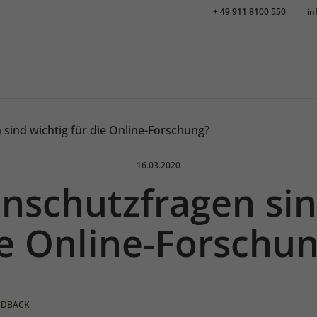
+ 49 911 8100 550
in
sind wichtig für die Online-Forschung?
Veröffentlicht am:
16.03.2020
nschutzfragen sind
e Online-Forschu
EDBACK