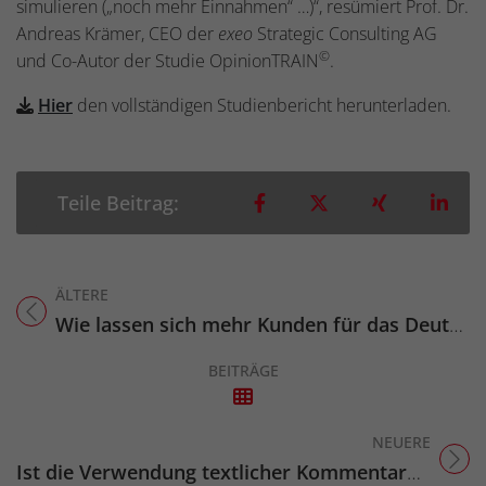
simulieren („noch mehr Einnahmen“ …)“, resümiert Prof. Dr.
Andreas Krämer, CEO der
exeo
Strategic Consulting AG
©
und Co-Autor der Studie OpinionTRAIN
.
Hier
den vollständigen Studienbericht herunterladen.
Teilen auf Facebook
Teilen auf X
Teilen auf 
Teil
Teile Beitrag:
ÄLTERE
Titel für Beitrag
Wie lassen sich mehr Kunden für das Deutschlandticket (49 Euro) gewinnen?
BEITRÄGE
NEUERE
Titel für Beitrag
Ist die Verwendung textlicher Kommentare bei Führungskräftefeedbacks sinnvoll?