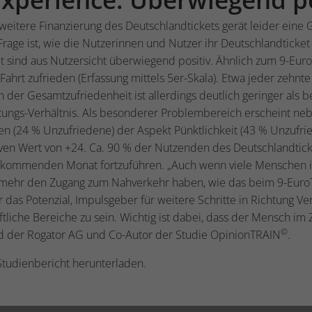
weitere Finanzierung des Deutschlandtickets gerät leider eine
rage ist, wie die Nutzerinnen und Nutzer ihr Deutschlandticke
 sind aus Nutzersicht überwiegend positiv. Ähnlich zum 9-Euro
Fahrt zufrieden (Erfassung mittels 5er-Skala). Etwa jeder zehnte
n der Gesamtzufriedenheit ist allerdings deutlich geringer als b
istungs-Verhältnis. Als besonderer Problembereich erscheint n
zen (24 % Unzufriedene) der Aspekt Pünktlichkeit (43 % Unzufr
tiven Wert von +24. Ca. 90 % der Nutzenden des Deutschlandtic
m kommenden Monat fortzuführen. „Auch wenn viele Menschen 
 mehr den Zugang zum Nahverkehr haben, wie das beim 9-EuroTic
r das Potenzial, Impulsgeber für weitere Schritte in Richtung 
ftliche Bereiche zu sein. Wichtig ist dabei, dass der Mensch im 
©
d der Rogator AG und Co-Autor der Studie OpinionTRAIN
.
Studienbericht herunterladen.