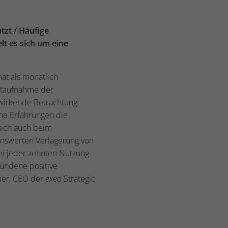
tzt / Häufige
lt es sich um eine
at als monatlich
ntaufnahme der
kwirkende Betrachtung.
che Erfahrungen die
sich auch beim
nenswerten Verlagerung von
ei jeder zehnten Nutzung
rbundene positive
mer, CEO der
exeo
Strategic