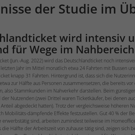
nisse der Studie im Üb
hlandticket wird intensiv 
d für Wege im Nahbereic
cket (Jun.-Aug. 2022) wird das Deutschlandticket noch intensiv
etzten Jahr im Mittel monatlich etwa 24 Fahrten mit Bussen un
cket knapp 31 Fahrten. Hintergrund ist, dass sich die Nutzeri
l etwa zur Hälfte aus Personen zusammensetzen, die bereits vo
, also Stammkunden im Nahverkehr darstellen. Beim günstigen 
el der Nutzenden (zwei Drittel waren Ticketkäufer, bei denen a
nteil abgedeckt hatten). Trotz der vergleichsweise höheren Nu
h Mobilitäts-dämpfende Effekte festzustellen. Gut 40 % der Be
e erwerbstätig sind, arbeiten zumindest teilweise im Homeoffic
 die Hälfte der Arbeitszeit von zuhause tätig sind, zeigen sich 