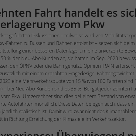
ehnten Fahrt handelt es si
verlagerung vom Pkw
cket geführten Diskussionen – teilweise wird von Mobilitätsexper
w-Fahrten zu Bussen und Bahnen erfolgt ist – setzen sich beim 
eitstellung einer besseren Datenlage, um eine unverzerrte Bewe
 50 % der Neu-Abo-Kunden an, sie hätten im Sep. 2023 bewusst
essen den ÖPNV oder die Bahn genutzt. OpinionTRAIN erforscht
zusätzlich mit einem erprobten Fragedesign: Fahrtengewichtet 
 2023 eine Mehrverkehrsquote von 15 % (von 100 Fahrten sind 
 – bei Neu-Abo-Kunden sind es 35 %. Bei gut jeder zehnten Fa
g vom Pkw. Umgerechnet sind dies bei einem Bestand von etwa
erte Autofahrten monatlich. Diese Daten belegen auch, dass ein 
jährlich realistisch ist. Damit wird zwar nicht das Klimaproblem
ritt in Richtung Erreichung der Klimaziele im Verkehrssektor.
xperience: Überwiegend p