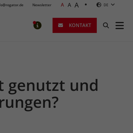
A
A
A
fo@rogator.de
Newsletter
DE
KONTAKT
Suchen
MELDUNGEN
t genutzt und
hrungen?