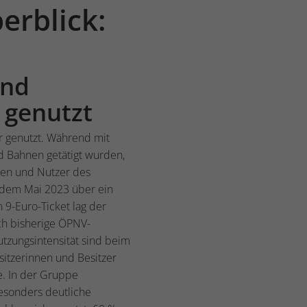
erblick:
und
h genutzt
er genutzt. Während mit
d Bahnen getätigt wurden,
nnen und Nutzer des
r dem Mai 2023 über ein
9-Euro-Ticket lag der
uch bisherige ÖPNV-
tzungsintensität sind beim
sitzerinnen und Besitzer
e. In der Gruppe
besonders deutliche