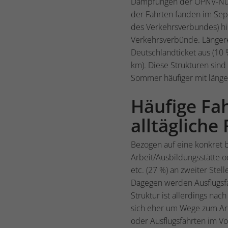
Dämpfungen der ÖPNV-Nutz
der Fahrten fanden im Sep.
des Verkehrsverbundes) hin
Verkehrsverbünde. Längere
Deutschlandticket aus (10
km). Diese Strukturen sind
Sommer häufiger mit länge
Häufige Fa
alltäglich
Bezogen auf eine konkret 
Arbeit/Ausbildungsstätte o
etc. (27 %) an zweiter Ste
Dagegen werden Ausflugsfah
Struktur ist allerdings n
sich eher um Wege zum Arb
oder Ausflugsfahrten im 