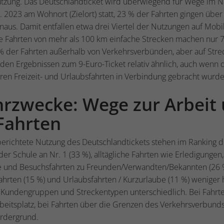
ung. Das Deutschlandticket wird überwiegend für Wege im Na
 2023 am Wohnort (Zielort) statt, 23 % der Fahrten gingen übe
aus. Damit entfallen etwa drei Viertel der Nutzungen auf Mobil
 Fahrten von mehr als 100 km einfache Strecken machen nur 
 % der Fahrten außerhalb von Verkehrsverbünden, aber auf Stre
 den Ergebnissen zum 9-Euro-Ticket relativ ähnlich, auch wenn d
ren Freizeit- und Urlaubsfahrten in Verbindung gebracht wur
hrzwecke: Wege zur Arbeit
e Fahrten
berichtete Nutzung des Deutschlandtickets stehen im Ranking 
der Schule an Nr. 1 (33 %), alltägliche Fahrten wie Erledigunge
lle und Besuchsfahrten zu Freunden/Verwandten/Bekannten (26 %)
rten (15 %) und Urlaubsfahrten / Kurzurlaube (11 %) weniger 
ach Kundengruppen und Streckentypen unterschiedlich. Bei Fahr
eitsplatz, bei Fahrten über die Grenzen des Verkehrsverbund
Vordergrund.