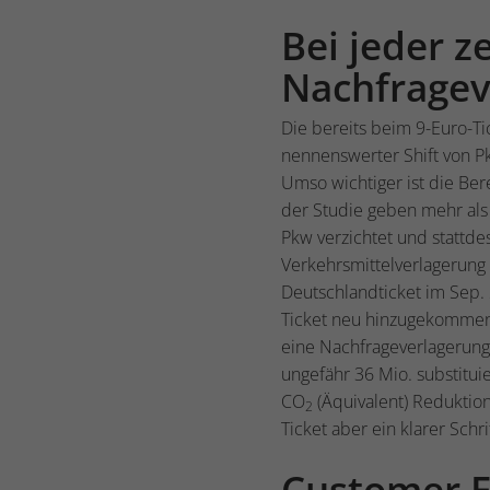
Bei jeder z
Nachfrage
Die bereits beim 9-Euro-Ti
nennenswerter Shift von Pk
Umso wichtiger ist die Ber
der Studie geben mehr als
Pkw verzichtet und stattd
Verkehrsmittelverlagerung 
Deutschlandticket im Sep.
Ticket neu hinzugekommen)
eine Nachfrageverlagerun
ungefähr 36 Mio. substitui
CO
(Äquivalent) Reduktion 
2
Ticket aber ein klarer Sch
Customer E