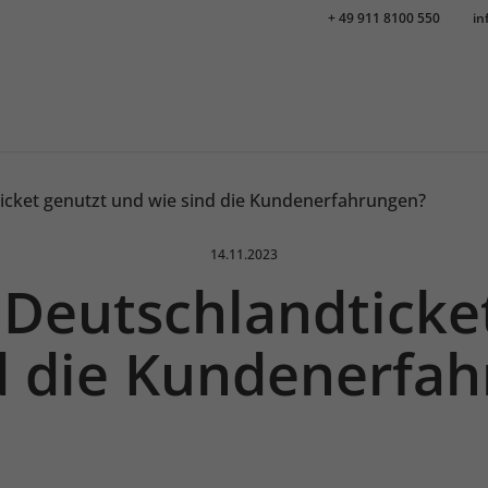
+ 49 911 8100 550
in
icket genutzt und wie sind die Kundenerfahrungen?
Veröffentlicht am:
14.11.2023
 Deutschlandticke
d die Kundenerfa