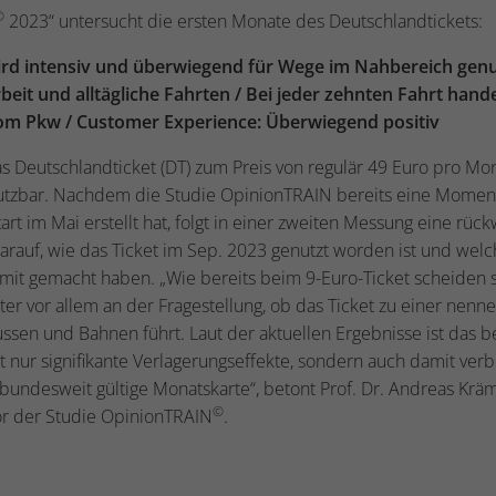
©
2023“ untersucht die ersten Monate des Deutschlandtickets:
ird intensiv und überwiegend für Wege im Nahbereich genu
eit und alltägliche Fahrten / Bei jeder zehnten Fahrt hande
m Pkw / Customer Experience: Überwiegend positiv
as Deutschlandticket (DT) zum Preis von regulär 49 Euro pro Mon
tzbar. Nachdem die Studie OpinionTRAIN bereits eine Mome
art im Mai erstellt hat, folgt in einer zweiten Messung eine rüc
darauf, wie das Ticket im Sep. 2023 genutzt worden ist und wel
t gemacht haben. „Wie bereits beim 9-Euro-Ticket scheiden 
ter vor allem an der Fragestellung, ob das Ticket zu einer nen
sen und Bahnen führt. Laut der aktuellen Ergebnisse ist das b
cht nur signifikante Verlagerungseffekte, sondern auch damit ve
bundesweit gültige Monatskarte“, betont Prof. Dr. Andreas Krä
©
or der Studie OpinionTRAIN
.