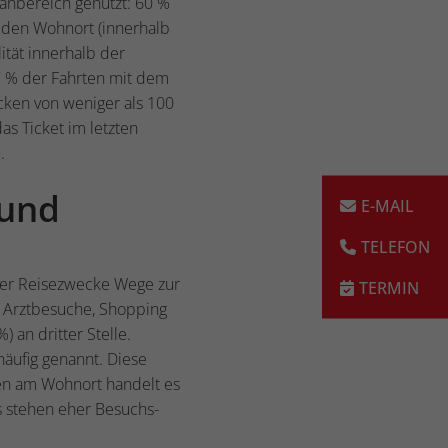
hbereich genutzt: 60 %
r den Wohnort (innerhalb
ität innerhalb der
7 % der Fahrten mit dem
cken von weniger als 100
as Ticket im letzten
de.
 und
der Reisezwecke Wege zur
n, Arztbesuche, Shopping
 an dritter Stelle.
häufig genannt. Diese
ten am Wohnort handelt es
s stehen eher Besuchs-