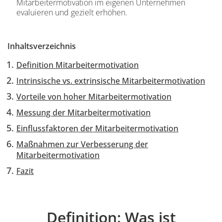
Mitarbeitermotivation im eigenen Unternehmen
evaluieren und gezielt erhöhen.
Einleitung
Inhaltsverzeichnis
Definition Mitarbeitermotivation
Intrinsische vs. extrinsische Mitarbeitermotivation
Vorteile von hoher Mitarbeitermotivation
Messung der Mitarbeitermotivation
Einflussfaktoren der Mitarbeitermotivation
Maßnahmen zur Verbesserung der
Mitarbeitermotivation
Fazit
Inhalt
Definition: Was ist
Einleitung