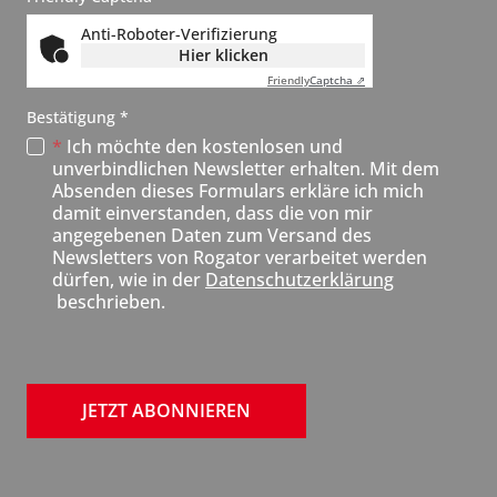
l
Anti-Roboter-Verifizierung
e
Hier klicken
t
Friendly
Captcha ⇗
t
, erforderlich
Bestätigung
*
e
*
Ich möchte den kostenlosen und
r
unverbindlichen Newsletter erhalten. Mit dem
Absenden dieses Formulars erkläre ich mich
N
damit einverstanden, dass die von mir
e
angegebenen Daten zum Versand des
u
Newsletters von Rogator verarbeitet werden
dürfen, wie in der
Datenschutzerklärung
beschrieben.
JETZT ABONNIEREN