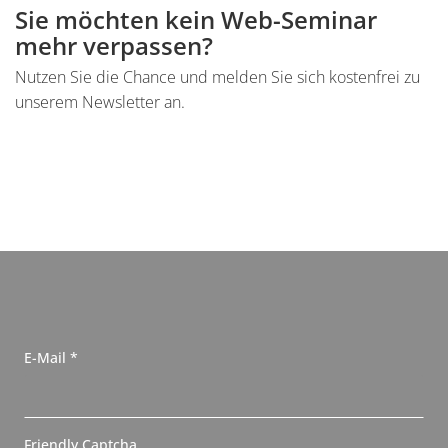
Sie möchten kein Web-Seminar
mehr verpassen?
Nutzen Sie die Chance und melden Sie sich kostenfrei zu
unserem Newsletter an.
N
, erforderlich
E-Mail
*
e
w
s
Friendly Captcha