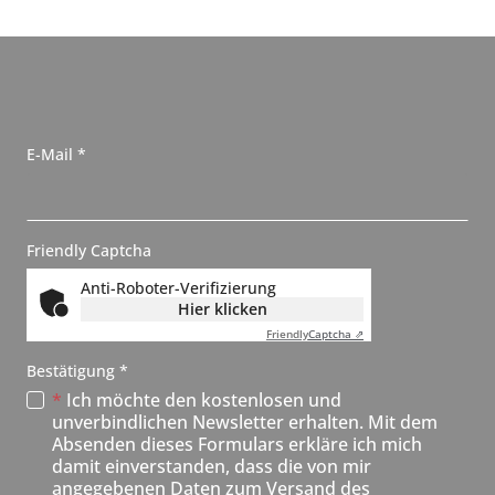
N
, erforderlich
E-Mail
*
e
w
s
Friendly Captcha
l
Anti-Roboter-Verifizierung
e
Hier klicken
t
Friendly
Captcha ⇗
t
, erforderlich
Bestätigung
*
e
*
Ich möchte den kostenlosen und
r
unverbindlichen Newsletter erhalten. Mit dem
Absenden dieses Formulars erkläre ich mich
N
damit einverstanden, dass die von mir
e
angegebenen Daten zum Versand des