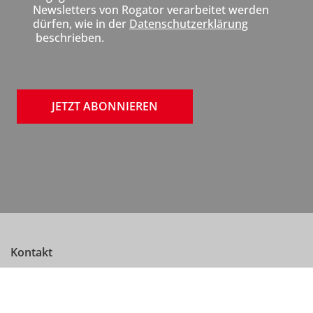
u
Newsletters von Rogator verarbeitet werden
dürfen, wie in der
Datenschutzerklärung
beschrieben.
JETZT ABONNIEREN
Kontakt
Rogator AG
Emmericher Str. 17
D-90411 Nürnberg